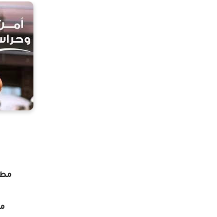
مطل
مو