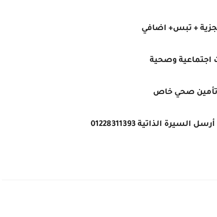
جزية + تبس+ اضافي
ت اجتماعية وصحية
تأمين صحي خاص
سيرة الذاتية 01228311393